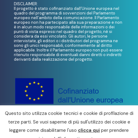
DISCLAIMER:
Il progetto è stato cofinanziato dall’Unione europea nel
quadro del programma di sovvenzioni del Parlamento
europeo nell’ambito della comunicazione. Il Parlamento
europeo non ha partecipato alla sua preparazione e non
è in alcun modo responsabile delle informazioni o dei
punti di vista espressi nel quadro del progetto, né si
considera da essi vincolato. Gli autori, le persone
intervistate, gli editori o i distributori del programma ne
sono gli unici responsabili, conformemente al diritto
applicabile. Inoltre il Parlamento europeo non può essere
ritenuto responsabile di eventuali danni diretti o indiretti
derivanti dalla realizzazione del progetto.
Questo sito utilizza cookie tecnici e cookie di profilazione di
terze parti. Se vuoi saperne di più sull'utilizzo dei cookie e
© 2022 Festival d’Europa 2022. Tutti i diritti
leggere come disabilitarne l'uso
clicca qui
per prendere
riservati – powered by
Fondazione Sistema