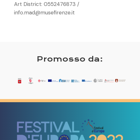
Art District: 0552476873 /
info.mad@musefirenze.it
Promosso da: